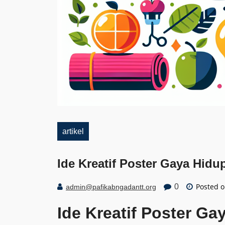
artikel
Ide Kreatif Poster Gaya Hid
Posted 
0
admin@pafikabngadantt.org
Ide Kreatif Poster G