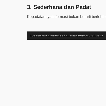
3. Sederhana dan Padat
Kepadatannya informasi bukan berarti berlebi
POSTER-GAYA-HIDUP-SEHAT-YANG-MUDAH-DIGAMBAR
Previous Post
©