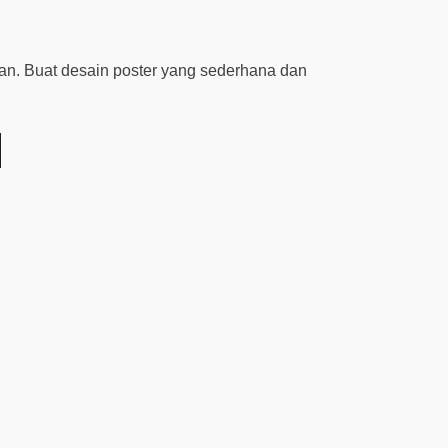
han. Buat desain poster yang sederhana dan
Next Post
 2026
Klinik Gondo Medika Sehat – Blog
Powered by WordPre