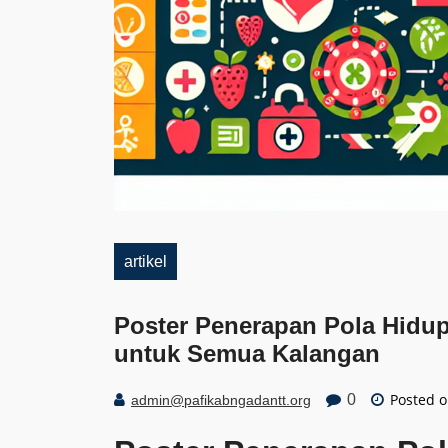
artikel
Poster Penerapan Pola Hidu
untuk Semua Kalangan
Posted 
0
admin@pafikabngadantt.org